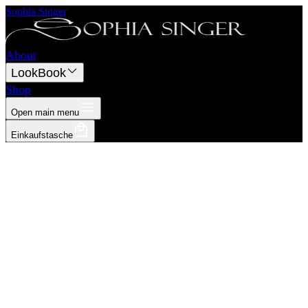
Sophia Singer
About
LookBook
Shop
Open main menu
Einkaufstasche
Shop
Armschmuck
Nappalederarmband "petrol"